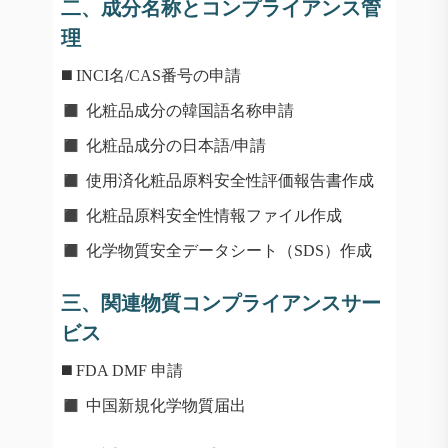
二、成分名称とコンプライアンス管
理
◼️
INCI名/CAS番号の申請
◼️
化粧品成分の韓国語名称申請
◼️
化粧品成分の日本語/申請
◼️
使用済化粧品原料安全性評価報告書作成
◼️
化粧品原料安全性情報ファイル作成
◼️
化学物質安全データシート（SDS）作成
三、関連物質コンプライアンスサー
ビス
◼️
FDA DMF 申請
◼️
中国新規化学物質届出