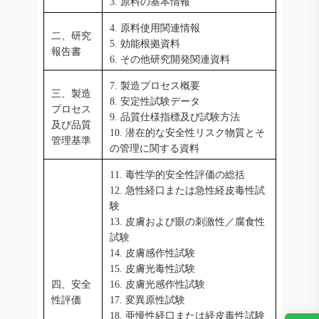
3. 原料の基本情報
4. 原料使用関連情報
二、研究
5. 効能根拠資料
報告書
6. その他研究開発関連資料
7. 製造プロセス概要
三、製造
8. 安定性試験データ
プロセス
9. 品質仕様指標及び試験方法
及び品質
10. 潜在的な安全性リスク物質とそ
管理基準
の管理に関する資料
11. 毒性学的安全性評価の総括
12. 急性経口または急性経皮毒性試
験
13. 皮膚および眼の刺激性／腐食性
試験
14. 皮膚感作性試験
15. 皮膚光毒性試験
四、安全
16. 皮膚光感作性試験
性評価
17. 変異原性試験
18. 亜慢性経口または経皮毒性試験