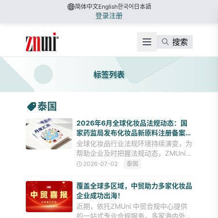
简体中文
English
한국어
日本語
登录
注册
搜索
标签列表
泰国
2026年6月全球化妆品法规动态：国
家药监局发布化妆品新原料注册备案新
规、美国FDA新增准用防晒剂...
全球化妆品行业法规环境持续演变，为
帮助企业及时把握法规动态，ZMUni中
贸合规中心定期发布全球化妆品法规动
2026-07-02
泰国
态月度汇总，涵盖中国及热门化妆品出
口目的地在法规动态、行业监管等多个
覆盖全球多区域，中贸助力多家化妆品
方面的市场准入要求动向。今
企业成功出海！
近期，依托ZMUni 中贸合规中心提供
的一站式专业合规服务，多家海内外美