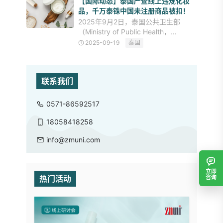
【国际动态】泰国严查线上违规化妆
息框的视觉一致性，以确保
品，千万泰铢中国未注册商品被扣！
2025年9月2日，泰国公共卫生部
（Ministry of Public Health，
MOPH）联合泰国食品药品监督管理局
2025-09-19
泰国
（Thai FDA）与消费者保护警察部门
(CPPD)，对位于Bang Khu
联系我们
0571-86592517
18058418258
info@zmuni.com
立即
热门活动
咨询