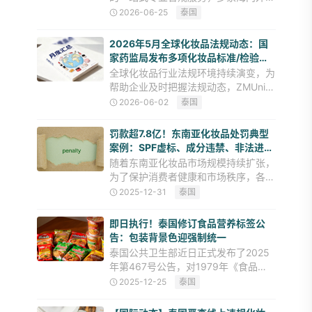
妆企业顺利完成美国（含加州）、加拿
2026-06-25
泰国
大、中国台湾地区、日本、东盟（含马
来西亚、印尼、泰国、越南） 、英国
2026年5月全球化妆品法规动态：国
等多国及地区的化妆品出口合
家药监局发布多项化妆品标准/检验方
法、欧盟修订多项化妆品原料限制...
全球化妆品行业法规环境持续演变，为
帮助企业及时把握法规动态，ZMUni中
贸合规中心定期发布全球化妆品法规动
2026-06-02
泰国
态月度汇总，涵盖中国及热门化妆品出
口目的地在法规动态、行业监管等多个
罚款超7.8亿！东南亚化妆品处罚典型
方面的市场准入要求动向。今
案例：SPF虚标、成分违禁、非法进
口...
随着东南亚化妆品市场规模持续扩张，
为了保护消费者健康和市场秩序，各国
法规监管体系也日趋完善、执法力度不
2025-12-31
泰国
断加大。为帮助出口企业精准规避合规
风险，ZMUni中贸合规中心汇总了越
即日执行！泰国修订食品营养标签公
南、泰国、新加坡、印尼近期典
告：包装背景色迎强制统一
泰国公共卫生部近日正式发布了2025
年第467号公告，对1979年《食品
法》下的预包装食品营养标签规定进行
2025-12-25
泰国
了重要修订。本次修订的核心在于规范
GDA（每日指导摄入量）标签与营养信