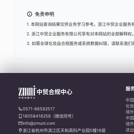
免责申明
1. 本网站查询结果仅供业务学习参考。浙江中贸企业服
2. 浙江中贸企业服务有限公司享有对本网站的全部解释
3. 如需全球化妆品合规服务或系统数据纠错，请联系我们
服
中贸合规中心
中国
化妆
0571-86592517
境外
18058418258（微信同号）
中国
info@zmuni.com
境外
进出
浙江省杭州市滨江区天和高科产业园5幢18层