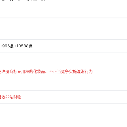
+996盒+10588盒
犯注册商标专用权的化妆品、不正当竞争实施混淆行为
没收非法财物