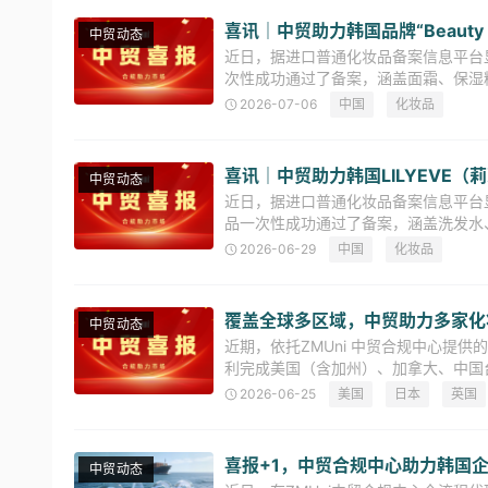
喜讯｜中贸助力韩国品牌“Beauty 
中贸动态
近日，据进口普通化妆品备案信息平台显示，韩
次性成功通过了备案，涵盖面霜、保湿
伙伴，ZMUni 中贸合规中心凭
2026-07-06
中国
化妆品
喜讯｜中贸助力韩国LILYEVE
中贸动态
近日，据进口普通化妆品备案信息平台显
品一次性成功通过了备案，涵盖洗发水
服务伙伴，ZMUni 中贸合规中心通过
2026-06-29
中国
化妆品
覆盖全球多区域，中贸助力多家化
中贸动态
近期，依托ZMUni 中贸合规中心提
利完成美国（含加州）、加拿大、中国
国、越南） 、英国等多国及地区的化
2026-06-25
美国
日本
英国
喜报+1，中贸合规中心助力韩国企业
中贸动态