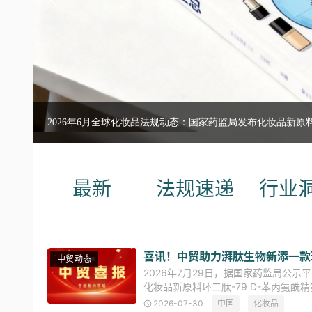
2026年6月全球化妆品法规动态：国家药监局发布化妆品新原料
最新
法规速递
行业
喜讯！中贸助力湃肽生物新添一款
中贸动态
2026年7月29日，据国家药监局公
化妆品新原料环二肽-79 D-苯丙氨酰
20260132）完成备案，进入公
2026-07-30
中国
化妆品