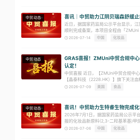
喜讯｜中贸助力江阴贝瑞森舒缓止
中贸动态
近日，据国家药监局公示平台显示，江
顺利完成备案，本项目全程由「ZMUn
咨询、申报资料的准备到提交和审批过
2026-07-14
中国
化妆品
GRAS喜报！ZMUni中贸合规中
中贸动态
认定！
中贸喜报 近日，【ZMUni中贸合规
【晶泰科技（2228.HK）】旗下关注血糖
得美国Self-affirme
2026-07-09
美国
食品
喜讯！中贸助力生特睿生物完成化
中贸动态
2026年7月1日，据国家药监局公示
报的化妆品新原料(2,3-二羟基苯基)甲烷硫代
（备案号：国妆原备字
2026-07-06
中国
化妆品