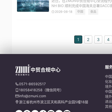
近日，在ZMUni中贸合规中心全流程代
NH BIO 顺利完成中国海关总署GA
注册编号，企业正式获得旗下NGT橄
2026-06-18
中国
食品
1
2
3
4
服
中贸合规中心
中国
化妆
0571-86592517
境外
18058418258（微信同号）
中国
info@zmuni.com
境外
进出
浙江省杭州市滨江区天和高科产业园5幢18层
其他