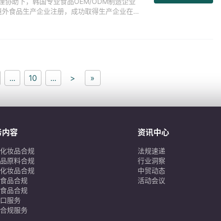
理协助下，韩国专业食品OEM/ODM制造企业
CC境外食品生产企业注册，成功取得生产企业在华
...
10
...
>
»
务内容
资讯中心
化妆品合规
法规速递
品原料合规
行业洞察
化妆品合规
中贸动态
食品合规
活动会议
食品合规
口服务
合规服务