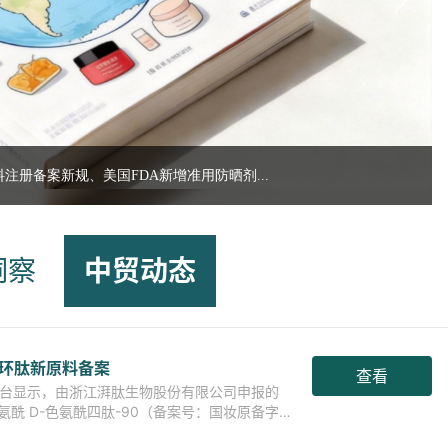
注册备案新规、美国FDA新增准用防晒剂...
洞察
中贸动态
环肽新原料备案
查看
示平台显示，由浙江湃肽生物股份有限公司申报的
精氨酰 D-色氨酰四肽-90（备案号：国妆原备字