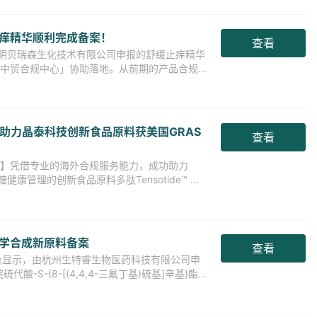
痒精华顺利完成备案！
查看
阴贝瑞森生化技术有限公司申报的舒缓止痒精华
i 中贸合规中心」协助落地。从前期的产品合规
程中，我们
心助力晶泰科技创新食品原料获美国GRAS
查看
中心】凭借专业的海外合规服务能力，成功助力
健康管理的创新食品原料多肽Tensotide™ 取
学合成新原料备案
查看
平台显示，由杭州生特睿生物医药科技有限公司申
酸-S-{8-[(4,4,4-三氟丁基)硫基]辛基}酯