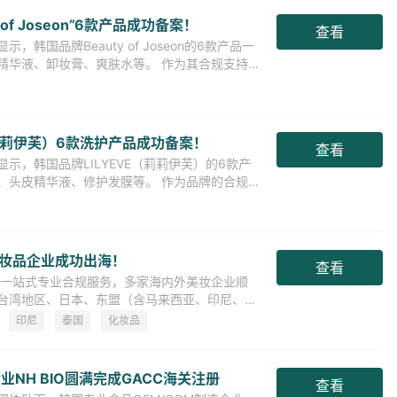
of Joseon”6款产品成功备案！
查看
国品牌Beauty of Joseon的6款产品一
精华液、卸妆膏、爽肤水等。 作为其合规支持
（莉莉伊芙）6款洗护产品成功备案！
查看
示，韩国品牌LILYEVE（莉莉伊芙）的6款产
、头皮精华液、修护发膜等。 作为品牌的合规
专业
妆品企业成功出海！
查看
供的一站式专业合规服务，多家海内外美妆企业顺
台湾地区、日本、东盟（含马来西亚、印尼、泰
妆品出口合
印尼
泰国
化妆品
NH BIO圆满完成GACC海关注册
查看