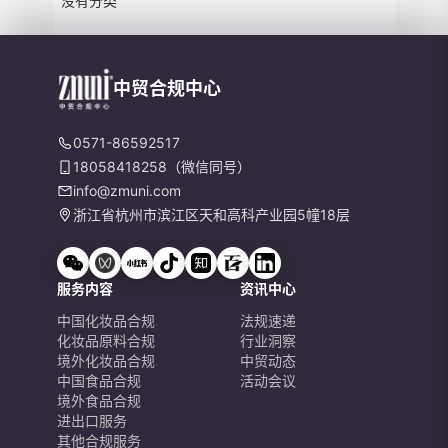
没有分类
中贸合规中心
0571-86592517
18058418258（微信同号）
info@zmuni.com
浙江省杭州市滨江区天和高科产业园5幢18层
服务内容
资讯中心
中国化妆品合规
法规速递
化妆品原料合规
行业洞察
境外化妆品合规
中贸动态
中国食品合规
活动会议
境外食品合规
进出口服务
其他合规服务