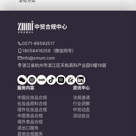
没有分类
中贸合规中心
0571-86592517
18058418258（微信同号）
info@zmuni.com
浙江省杭州市滨江区天和高科产业园5幢18层
服务内容
资讯中心
中国化妆品合规
法规速递
化妆品原料合规
行业洞察
境外化妆品合规
中贸动态
中国食品合规
活动会议
境外食品合规
进出口服务
其他合规服务