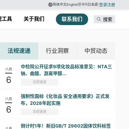
登录
注册
简体中文
English
한국어
日本語
|
规工具
关于我们
联系我们
搜索
法规速递
行业洞察
中贸动态
中检院公开征求9项化妆品标准意见：NTA三
八月
钠、曲酸、游离甲醛...
6
法规速递
强制性国标《化妆品 安全通用要求》正式发
八月
布，2028年起实施
6
法规速递
倒计时1年！新旧GB/T 29602固体饮料标签
八月