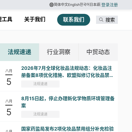
登录
注册
简体中文
English
한국어
日本語
|
规工具
关于我们
联系我们
搜索
法规速递
行业洞察
中贸动态
2026年7月全球化妆品法规动态：化妆品注
八月
册备案8项优化措施、欧盟拟修订化妆品禁限
5
用物质清单...
法规速递
8月15日起，停止办理新化学物质环境管理备
八月
案
5
法规速递
国家药监局发布2项化妆品禁用组分补充检验
八月