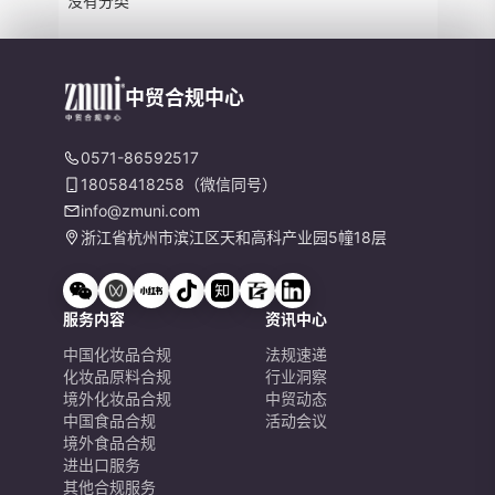
没有分类
中贸合规中心
0571-86592517
18058418258（微信同号）
info@zmuni.com
浙江省杭州市滨江区天和高科产业园5幢18层
服务内容
资讯中心
中国化妆品合规
法规速递
化妆品原料合规
行业洞察
境外化妆品合规
中贸动态
中国食品合规
活动会议
境外食品合规
进出口服务
其他合规服务