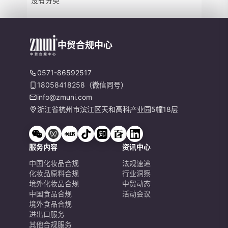
没有分类
中贸合规中心
0571-86592517
18058418258（微信同号）
info@zmuni.com
浙江省杭州市滨江区天和高科产业园5幢18层
服务内容
资讯中心
中国化妆品合规
法规速递
化妆品原料合规
行业洞察
境外化妆品合规
中贸动态
中国食品合规
活动会议
境外食品合规
进出口服务
其他合规服务