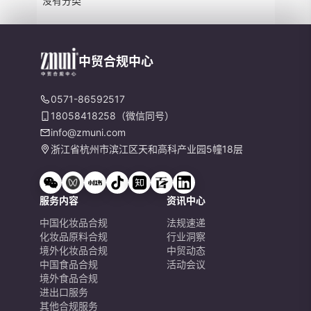
没有分类
中贸合规中心
0571-86592517
18058418258（微信同号）
info@zmuni.com
浙江省杭州市滨江区天和高科产业园5幢18层
服务内容
资讯中心
中国化妆品合规
法规速递
化妆品原料合规
行业洞察
境外化妆品合规
中贸动态
中国食品合规
活动会议
境外食品合规
进出口服务
其他合规服务