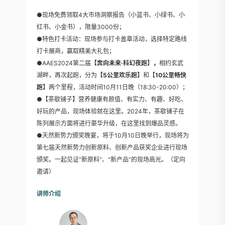
●现场免费领取4大市场洞察报告（小蓝书、小绿书、小
红书、小金书），限量3000份；
●特色打卡活动：现场参与打卡盖章活动，选择特定路线
打卡展商，赢取精美大礼包；
●AAES2024第二届
【奔向未来·科幻夜跑】
，
相约玄武
湖畔，再次起跑，分为
【5公里欢乐跑】
和
【10公里畅快
跑】
两个里程，活动时间10月11日晚（18:30-20:00）；
●【茶歇铺子】营养健康有颜值、有实力、有趣、好吃、
好玩的产品，现场体验就在这里。2024年，茶歇铺子在
陈列展示方面将进行豪华升级，在这里找到爆品灵感。
●天然新势力颁奖晚宴，将于10月10日晚举行，现场将为
第七届天然新势力创新原料、创新产品获奖企业进行现场
颁奖。一起见证“新原料”、“新产品”的现场高光。（定向
邀请）
讲师介绍