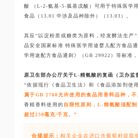
酸 （L-2-氨基-5-胍基戊酸）可用于特殊医学
食品（13.01 中涉及品种除外）（13.03）。
其应“以淀粉质或糖类为原料，经发酵法生产
品安全国家标准 特殊医学用途婴儿配方食品通则
学用途配方食品通则》（GB 29922）等标准
原卫生部办公厅关于L-精氨酸的复函（卫办监督函
“依据现行《食品卫生法》和《食品添加剂使用
属于GB 2760允许使用的食品用香料品种
香精香料使用的
自限性原则，L-精氨酸须配
超过250毫克/千克。”
合规提示：
相关企业在进口含葡萄籽提取