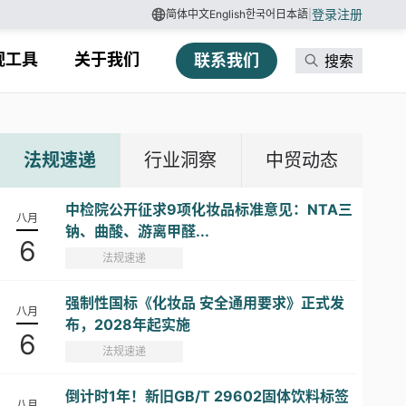
登录
注册
简体中文
English
한국어
日本語
|
规工具
关于我们
联系我们
搜索
法规速递
行业洞察
中贸动态
中检院公开征求9项化妆品标准意见：NTA三
八月
钠、曲酸、游离甲醛...
6
法规速递
强制性国标《化妆品 安全通用要求》正式发
八月
布，2028年起实施
6
法规速递
倒计时1年！新旧GB/T 29602固体饮料标签
八月