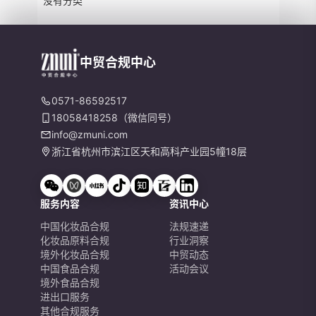
没有分类
中贸合规中心
0571-86592517
18058418258（微信同号）
info@zmuni.com
浙江省杭州市滨江区天和高科产业园5幢18层
服务内容
资讯中心
中国化妆品合规
法规速递
化妆品原料合规
行业洞察
境外化妆品合规
中贸动态
中国食品合规
活动会议
境外食品合规
进出口服务
其他合规服务