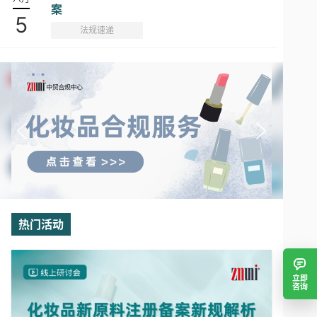
案
5
法规速递
热门活动
立即
咨询