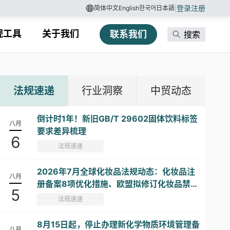
登录
注册
简体中文
English
한국어
日本語
|
规工具
关于我们
联系我们
搜索
法规速递
行业洞察
中贸动态
倒计时1年！新旧GB/T 29602固体饮料标签
八月
要求差异梳理
6
法规速递
2026年7月全球化妆品法规动态：化妆品注
八月
册备案8项优化措施、欧盟拟修订化妆品禁限
5
用物质清单...
法规速递
8月15日起，停止办理新化学物质环境管理备
八月