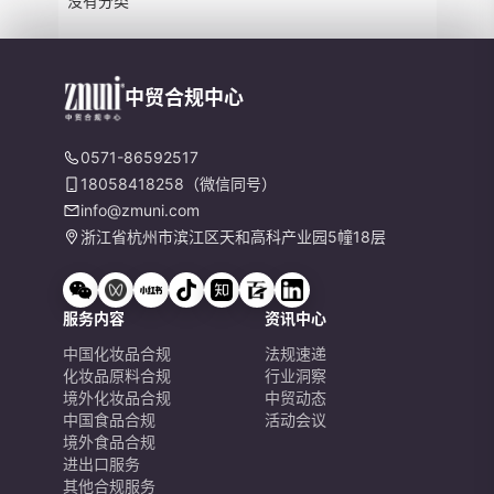
没有分类
中贸合规中心
0571-86592517
18058418258（微信同号）
info@zmuni.com
浙江省杭州市滨江区天和高科产业园5幢18层
服务内容
资讯中心
中国化妆品合规
法规速递
化妆品原料合规
行业洞察
境外化妆品合规
中贸动态
中国食品合规
活动会议
境外食品合规
进出口服务
其他合规服务