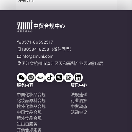
没有分类
中贸合规中心
0571-86592517
18058418258（微信同号）
info@zmuni.com
浙江省杭州市滨江区天和高科产业园5幢18层
服务内容
资讯中心
中国化妆品合规
法规速递
化妆品原料合规
行业洞察
境外化妆品合规
中贸动态
中国食品合规
活动会议
境外食品合规
进出口服务
其他合规服务