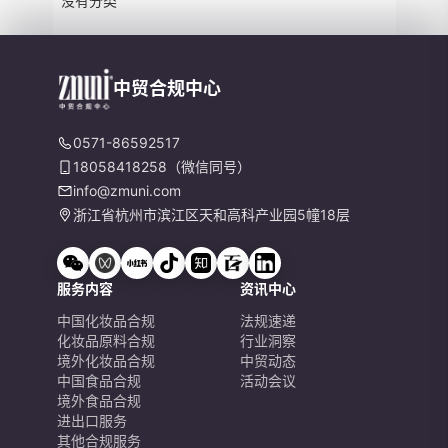
没有分类
中贸合规中心
0571-86592517
18058418258（微信同号）
info@zmuni.com
浙江省杭州市滨江区天和高科产业园5幢18层
服务内容
资讯中心
中国化妆品合规
法规速递
化妆品原料合规
行业洞察
境外化妆品合规
中贸动态
中国食品合规
活动会议
境外食品合规
进出口服务
其他合规服务