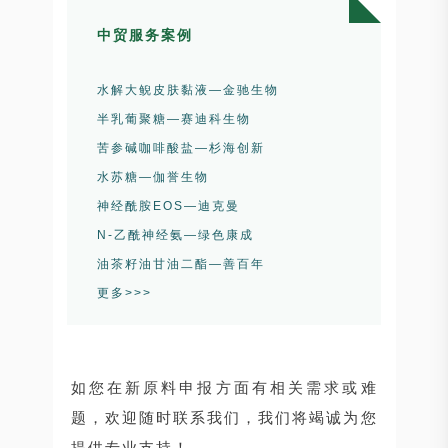
中贸服务案例
水解大鲵皮肤黏液—金驰生物
半乳葡聚糖—赛迪科生物
苦参碱咖啡酸盐—杉海创新
水苏糖—伽誉生物
神经酰胺EOS—迪克曼
N-乙酰神经氨—绿色康成
油茶籽油甘油二酯—善百年
更多>>>
如您在新原料申报方面有相关需求或难
题，欢迎随时联系我们，我们将竭诚为您
提供专业支持！