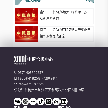
相关内容
喜讯！中贸助力湃肽生物新添一款环
肽新原料备案
喜讯｜中贸助力江阴贝瑞森舒缓止痒
精华顺利完成备案！
中贸合规中心
0571-86592517
18058418258（微信同号）
info@zmuni.com
浙江省杭州市滨江区天和高科产业园5幢18层
服务内容
资讯中心