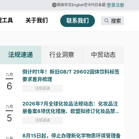
登录
注册
简体中文
English
한국어
日本語
|
规工具
关于我们
联系我们
搜索
法规速递
行业洞察
中贸动态
倒计时1年！新旧GB/T 29602固体饮料标签
八月
要求差异梳理
6
法规速递
2026年7月全球化妆品法规动态：化妆品注
八月
册备案8项优化措施、欧盟拟修订化妆品禁限
5
用物质清单...
法规速递
8月15日起，停止办理新化学物质环境管理备
八月