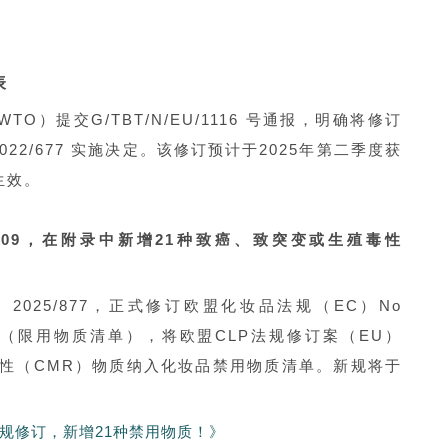
表
O）提交G/TBT/N/EU/1116 号通报，明确将修订
022/677 实施决定。该修订预计于2025年第二季度获
生效。
3/2009，在附录中新增21种致癌、致突变或生殖毒性
）2025/877，正式修订欧盟化妆品法规（EC）No
录III（限用物质清单），将欧盟CLP法规修订案（EU）
殖毒性（CMR）物质纳入化妆品禁用物质清单。新规将于
规修订，新增21种禁用物质！》