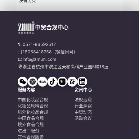
没有分类
中贸合规中心
0571-86592517
18058418258（微信同号）
info@zmuni.com
浙江省杭州市滨江区天和高科产业园5幢18层
服务内容
资讯中心
中国化妆品合规
法规速递
化妆品原料合规
行业洞察
境外化妆品合规
中贸动态
中国食品合规
活动会议
境外食品合规
进出口服务
其他合规服务