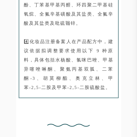
酚、丁苯基甲基丙醛、环四聚二甲基硅
氧烷、全氟辛基磺酸及其盐类、全氟辛
酸及其盐类及吡硫𬭩锌。
4️⃣化妆品注册备案人在产品配方中，建
议依据拟调整要求使用以下 9 种原
料，具体包括水杨酸、氯咪巴唑、甲基
异噻唑啉酮、聚氨丙基双胍、二苯
酮-3、胡莫柳酯、奥克立林、甲
苯-2,5-二胺及甲苯-2,5-二胺硫酸盐。