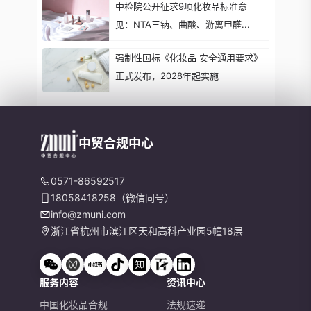
中检院公开征求9项化妆品标准意
见：NTA三钠、曲酸、游离甲醛...
强制性国标《化妆品 安全通用要求》
正式发布，2028年起实施
中贸合规中心
0571-86592517
18058418258（微信同号）
info@zmuni.com
浙江省杭州市滨江区天和高科产业园5幢18层
服务内容
资讯中心
中国化妆品合规
法规速递