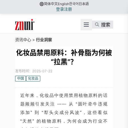
简体中文
English
한국어
日本語
登录
注册
搜索
资讯中心
>
行业洞察
化妆品禁用原料：补骨脂为何被
“拉黑”？
发布时间：2025-07-22
中国
化妆品
近年来，化妆品中使用禁用植物原料的话
题频频引发关注 —— 从 “圆叶牵牛违规
添加” 到 “犁头尖成分风波”，这些看似
“天然” 的植物原料，为何会成为行业不