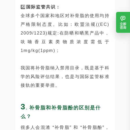
2️⃣
国际监管共识：
全球多个国家和地区对补骨脂的使用均持
严格限制态度。比如：欧盟法规((EC)
立即
咨询
2009/1223)规定:在防晒和晒黑产品中，
呋喃香豆素类物质浓度需低于
1mg/kg(1ppm)；
我国将补骨脂纳入禁用目录，既是基于科
学的风险评估结果，也是与国际监管标准
接轨的重要举措。
3
补骨脂和补骨脂酚的区别是什
.
么？
很多人会混淆 “补骨脂” 和 “补骨脂酚”，