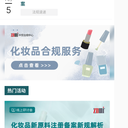
案
5
法规速递
热门活动