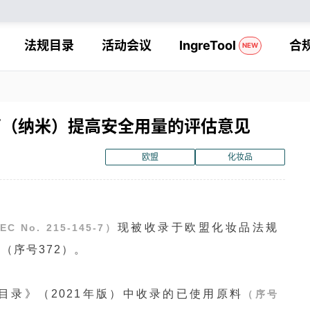
法规目录
活动会议
IngreTool
合
NEW
石（纳米）提高安全用量的评估意见
欧盟
化妆品
现被收录于欧盟化妆品法规
 EC No. 215-145-7）
清单”（序号372）。
录》（2021年版）中收录的已使用原料
（序号