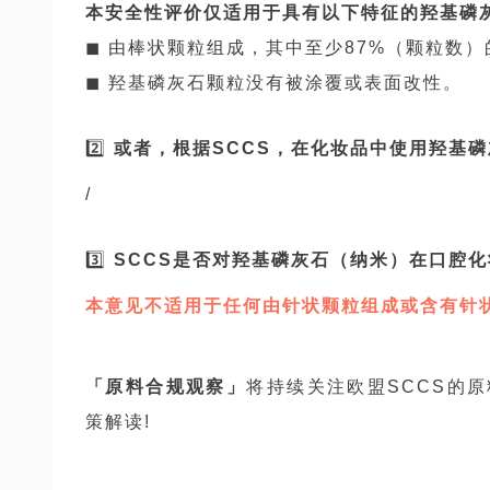
本安全性评价仅适用于具有以下特征的羟基磷
◼ 由棒状颗粒组成，其中至少87%（颗粒数）
◼ 羟基磷灰石颗粒没有被涂覆或表面改性。
2️⃣
或者，根据SCCS，在化妆品中使用羟基
/
3️⃣
SCCS是否对羟基磷灰石（纳米）在口腔
本意见不适用于任何由针状颗粒组成或含有针
「原料合规观察」
将持续关注欧盟SCCS的
策解读!