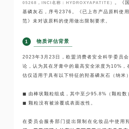
。《
05268，INCI名称：HYDROXYAPATITE）
基磷灰石，序号2376。《已上市产品原料使
范》未对该原料的使用做出限制要求。
物质评估背景
1
2023年3月23日，欧盟消费者安全科学委员
论，认为其在牙膏中的最高安全浓度为10%，在
估仅适用于具有以下特征的羟基磷灰石（纳米
◼ 由棒状颗粒组成，其中至少95.8%（颗粒数
◼ 颗粒没有被涂覆或表面改性。
在委员会服务部门提出限制在化妆品中使用