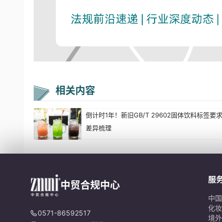
相关内容
倒计时1年！新旧GB/T 29602固体饮料标签要
差异梳理
服
中贸合规中心
中国
化妆
0571-86592517
境外