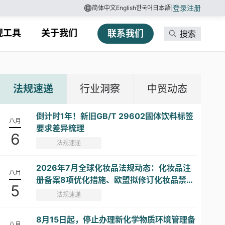
登录
注册
简体中文
English
한국어
日本語
|
规工具
关于我们
联系我们
搜索
法规速递
行业洞察
中贸动态
倒计时1年！新旧GB/T 29602固体饮料标签
八月
要求差异梳理
6
法规速递
2026年7月全球化妆品法规动态：化妆品注
八月
册备案8项优化措施、欧盟拟修订化妆品禁限
5
用物质清单...
法规速递
8月15日起，停止办理新化学物质环境管理备
八月