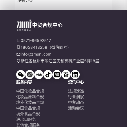
没有分类
中贸合规中心
0571-86592517
18058418258（微信同号）
info@zmuni.com
浙江省杭州市滨江区天和高科产业园5幢18层
服务内容
资讯中心
中国化妆品合规
法规速递
化妆品原料合规
行业洞察
境外化妆品合规
中贸动态
中国食品合规
活动会议
境外食品合规
进出口服务
其他合规服务