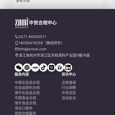
没有分类
中贸合规中心
0571-86592517
18058418258（微信同号）
info@zmuni.com
浙江省杭州市滨江区天和高科产业园5幢18层
服务内容
资讯中心
中国化妆品合规
法规速递
化妆品原料合规
行业洞察
境外化妆品合规
中贸动态
中国食品合规
活动会议
境外食品合规
进出口服务
其他合规服务