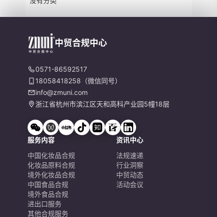
没有分类
中贸合规中心
0571-86592517
18058418258（微信同号）
info@zmuni.com
浙江省杭州市滨江区天和高科产业园5幢18层
服务内容
资讯中心
中国化妆品合规
法规速递
化妆品原料合规
行业洞察
境外化妆品合规
中贸动态
中国食品合规
活动会议
境外食品合规
进出口服务
其他合规服务