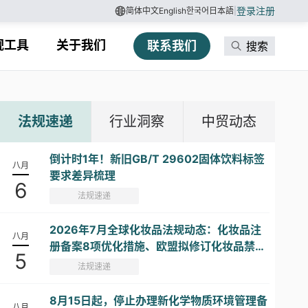
登录
注册
简体中文
English
한국어
日本語
|
规工具
关于我们
联系我们
搜索
法规速递
行业洞察
中贸动态
倒计时1年！新旧GB/T 29602固体饮料标签
八月
要求差异梳理
6
法规速递
2026年7月全球化妆品法规动态：化妆品注
八月
册备案8项优化措施、欧盟拟修订化妆品禁限
5
用物质清单...
法规速递
8月15日起，停止办理新化学物质环境管理备
八月