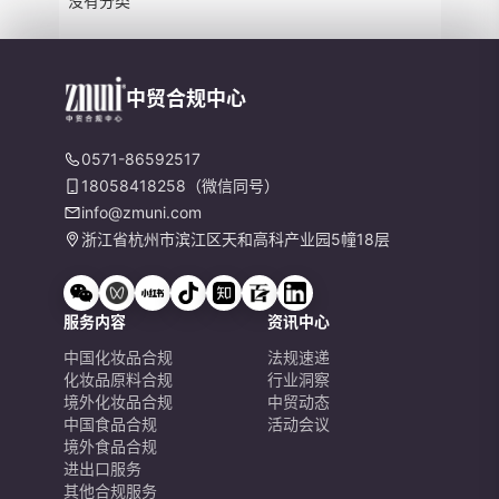
没有分类
中贸合规中心
0571-86592517
18058418258（微信同号）
info@zmuni.com
浙江省杭州市滨江区天和高科产业园5幢18层
服务内容
资讯中心
中国化妆品合规
法规速递
化妆品原料合规
行业洞察
境外化妆品合规
中贸动态
中国食品合规
活动会议
境外食品合规
进出口服务
其他合规服务