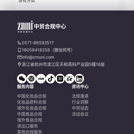
没有分类
中贸合规中心
0571-86592517
18058418258（微信同号）
info@zmuni.com
浙江省杭州市滨江区天和高科产业园5幢18层
服务内容
资讯中心
中国化妆品合规
法规速递
化妆品原料合规
行业洞察
境外化妆品合规
中贸动态
中国食品合规
活动会议
境外食品合规
进出口服务
其他合规服务