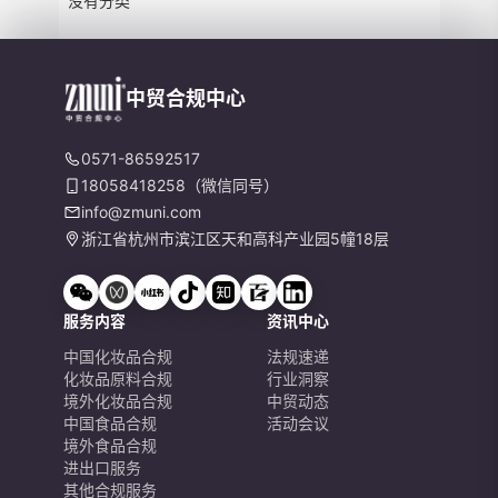
没有分类
中贸合规中心
0571-86592517
18058418258（微信同号）
info@zmuni.com
浙江省杭州市滨江区天和高科产业园5幢18层
服务内容
资讯中心
中国化妆品合规
法规速递
化妆品原料合规
行业洞察
境外化妆品合规
中贸动态
中国食品合规
活动会议
境外食品合规
进出口服务
其他合规服务