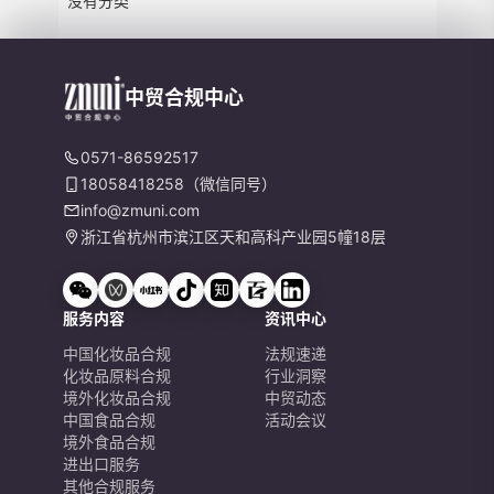
没有分类
中贸合规中心
0571-86592517
18058418258（微信同号）
info@zmuni.com
浙江省杭州市滨江区天和高科产业园5幢18层
服务内容
资讯中心
中国化妆品合规
法规速递
化妆品原料合规
行业洞察
境外化妆品合规
中贸动态
中国食品合规
活动会议
境外食品合规
进出口服务
其他合规服务