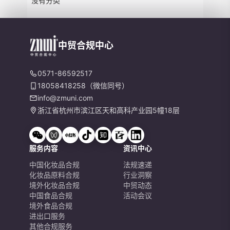
没有分类
中贸合规中心
0571-86592517
18058418258（微信同号）
info@zmuni.com
浙江省杭州市滨江区天和高科产业园5幢18层
服务内容
资讯中心
中国化妆品合规
法规速递
化妆品原料合规
行业洞察
境外化妆品合规
中贸动态
中国食品合规
活动会议
境外食品合规
进出口服务
其他合规服务