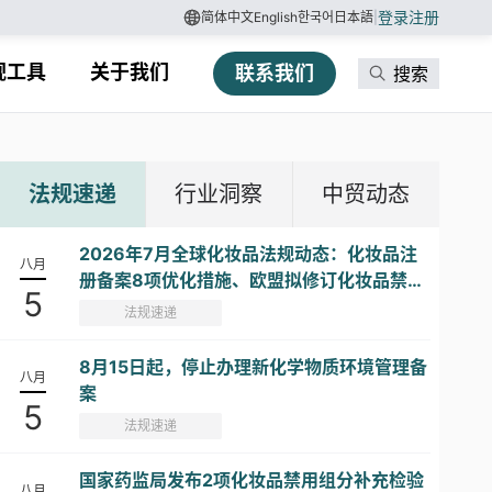
登录
注册
简体中文
English
한국어
日本語
|
规工具
关于我们
联系我们
搜索
法规速递
行业洞察
中贸动态
2026年7月全球化妆品法规动态：化妆品注
八月
册备案8项优化措施、欧盟拟修订化妆品禁限
5
用物质清单...
法规速递
8月15日起，停止办理新化学物质环境管理备
八月
案
5
法规速递
国家药监局发布2项化妆品禁用组分补充检验
八月