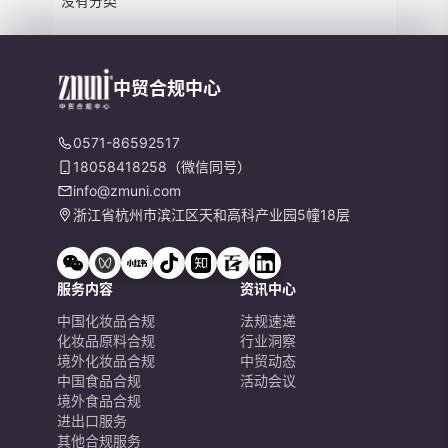
没有分类
中贸合规中心
0571-86592517
18058418258（微信同号）
info@zmuni.com
浙江省杭州市滨江区天和高科产业园5幢18层
服务内容
资讯中心
中国化妆品合规
法规速递
化妆品原料合规
行业洞察
境外化妆品合规
中贸动态
中国食品合规
活动会议
境外食品合规
进出口服务
其他合规服务