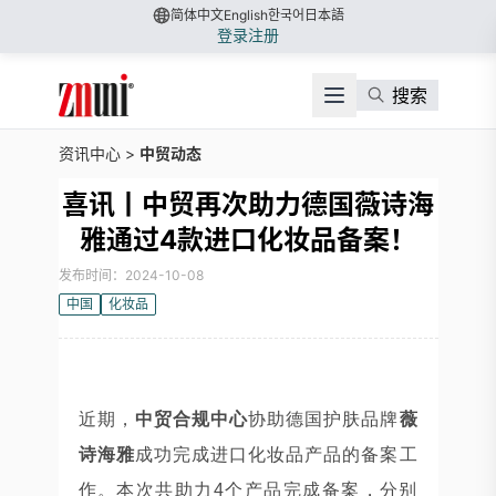
简体中文
English
한국어
日本語
登录
注册
搜索
资讯中心
>
中贸动态
喜讯丨中贸再次助力德国薇诗海
雅通过4款进口化妆品备案！
发布时间：2024-10-08
中国
化妆品
近期，
中贸合规中心
协助德国护肤品牌
薇
诗海雅
成功完成进口化妆品产品的备案工
作。本次共助力4个产品完成备案，分别