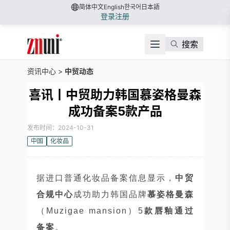
简体中文
English
한국어
日本語
登录
注册
搜索
资讯中心
>
中贸动态
喜讯丨中贸助力韩国慕姿格曼森
成功备案5款产品
发布时间：2024-10-31
中国
化妆品
据进口普通化妆品备案信息显示，
中贸
合规中心
成功助力韩国品牌
慕姿格曼森
（Muzigae mansion）5
款唇釉通过
备案
。