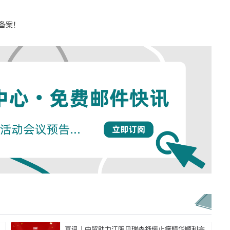
过备案！
喜讯｜中贸助力江阴贝瑞森舒缓止痒精华顺利完