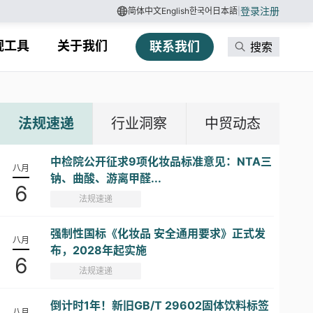
登录
注册
简体中文
English
한국어
日本語
|
规工具
关于我们
联系我们
搜索
法规速递
行业洞察
中贸动态
中检院公开征求9项化妆品标准意见：NTA三
八月
钠、曲酸、游离甲醛...
6
法规速递
强制性国标《化妆品 安全通用要求》正式发
八月
布，2028年起实施
6
法规速递
倒计时1年！新旧GB/T 29602固体饮料标签
八月