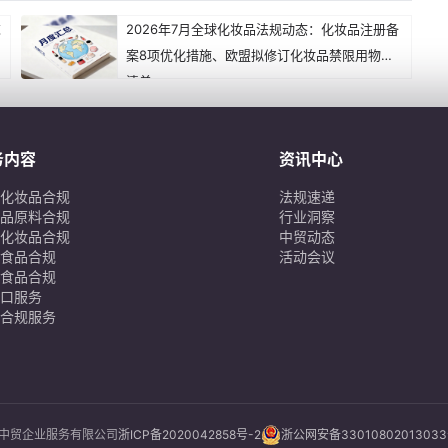
求
2026年7月全球化妆品法规动态：化妆品注册备
案8项优化措施、欧盟拟修订化妆品禁限用物质
清单...
务内容
资讯中心
化妆品合规
法规速递
品原料合规
行业洞察
化妆品合规
中贸动态
食品合规
活动会议
食品合规
口服务
合规服务
6 浙江中贸企业服务有限公司
浙ICP备2020042858号-2
浙公网安备3301080201303