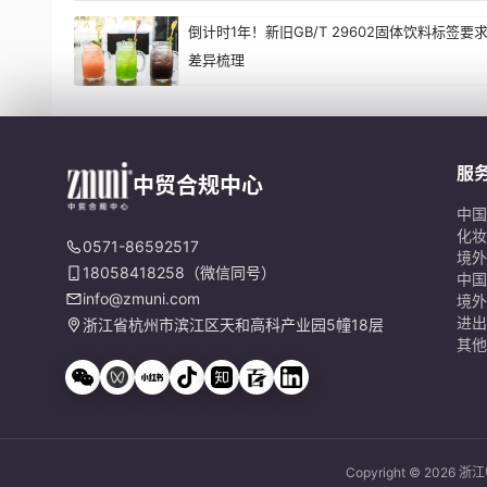
倒计时1年！新旧GB/T 29602固体饮料标签要
差异梳理
服
中贸合规中心
中国
化妆
0571-86592517
境外
18058418258（微信同号）
中国
info@zmuni.com
境外
进出
浙江省杭州市滨江区天和高科产业园5幢18层
其他
Copyright © 202