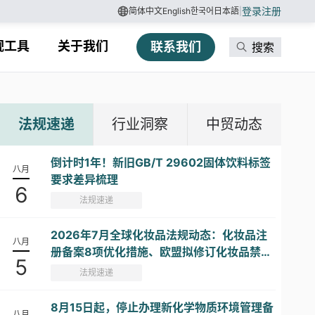
登录
注册
简体中文
English
한국어
日本語
|
规工具
关于我们
联系我们
搜索
法规速递
行业洞察
中贸动态
倒计时1年！新旧GB/T 29602固体饮料标签
八月
要求差异梳理
6
法规速递
2026年7月全球化妆品法规动态：化妆品注
八月
册备案8项优化措施、欧盟拟修订化妆品禁限
5
用物质清单...
法规速递
8月15日起，停止办理新化学物质环境管理备
八月