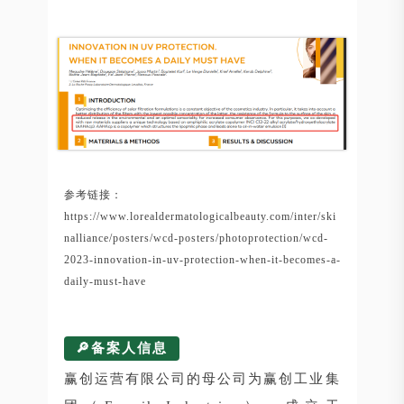
参考链接：
https://www.lorealdermatologicalbeauty.com/inter/ski
nalliance/posters/wcd-posters/photoprotection/wcd-
2023-innovation-in-uv-protection-when-it-becomes-a-
daily-must-have
🔎备案人信息
赢创运营有限公司的母公司为赢创工业集