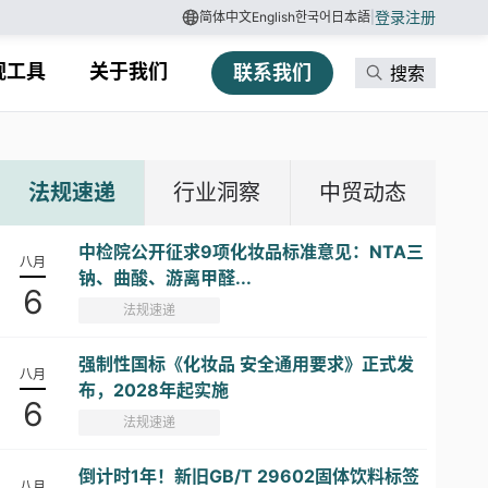
登录
注册
简体中文
English
한국어
日本語
|
规工具
关于我们
联系我们
搜索
法规速递
行业洞察
中贸动态
中检院公开征求9项化妆品标准意见：NTA三
八月
钠、曲酸、游离甲醛...
6
法规速递
强制性国标《化妆品 安全通用要求》正式发
八月
布，2028年起实施
6
法规速递
倒计时1年！新旧GB/T 29602固体饮料标签
八月