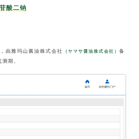
胞苷酸二钠
，由雅玛山酱油株式会社
备
（ヤマサ醤油株式会社）
监测期。