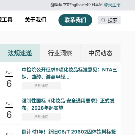
登录
注册
简体中文
English
한국어
日本語
|
规工具
关于我们
联系我们
搜索
法规速递
行业洞察
中贸动态
中检院公开征求9项化妆品标准意见：NTA三
八月
钠、曲酸、游离甲醛...
6
法规速递
强制性国标《化妆品 安全通用要求》正式发
八月
布，2028年起实施
6
法规速递
倒计时1年！新旧GB/T 29602固体饮料标签
八月