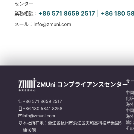
センター
+86 571 8659 2517
|
+86 180 5
業務相談：
メール：info@zmuni.com
サ
ZMUni コンプライアンスセンター
中国
化粧
+86 571 8659 2517
海外
+86 180 5841 8258
中国
info@zmuni.com
海外
輸出
本社所在地：浙江省杭州市浜江区天和高科技産業園5
その
棟18階