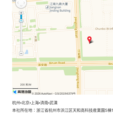
200 米/M
© 2026 AutoNavi
- GS(2019)6379号
杭州・北京・上海・済南・武漢
本社所在地：浙江省杭州市浜江区天和高科技産業園5棟18