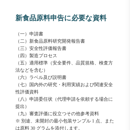
新食品原料申告に必要な資料
（一）申請書
（二）新食品原料研究開発報告書
（三）安全性評価報告書
（四）製造プロセス
（五）適用標準（安全要件、品質規格、検査方
法などを含む）
（六）ラベル及び説明書
（七）国内外の研究・利用実績および関連安全
性評価資料
（八）申請委任状（代理申請を依頼する場合に
提出）
（九）審査評価に役立つその他参考資料
※ 別途、未開封の最小包装サンプル 1 点、また
は原料 30 グラムを添付します。