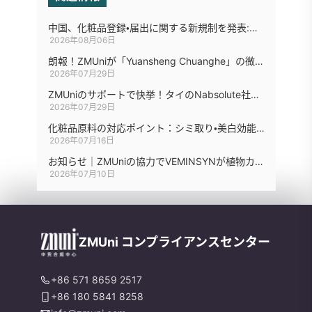
中国、化粧品登録・届出に関する新規制を発表:動物試験・原料情報などの要件をさらに最適化
2026年08月06日
朗報！ZMUniが「Yuansheng Chuanghe」の微生物新製品「リゾチーム」のCAS番号取得を支援
2026年07月29日
ZMUniのサポートで快挙！タイのNabsolute社、ポリマー新原料の届出に成功
2026年07月29日
化粧品原料の対応ポイント：シミ取り・美白効能原料
2026年07月16日
お知らせ｜ZMUniの協力でVEMINSYNが植物カルス由来新原料届出申請が再び完了
2026年07月10日
ZMUni コンプライアンスセンター
+86 571 8659 2517
+86 180 5841 8258