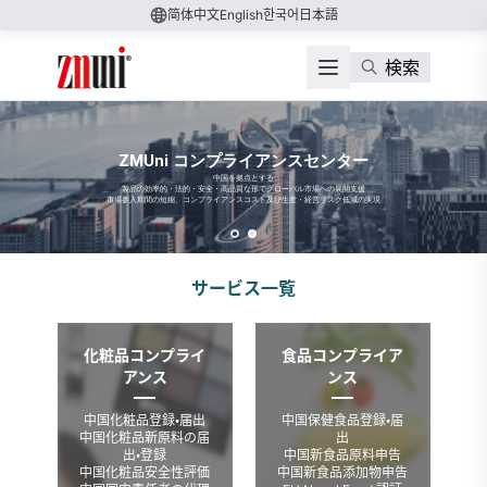
简体中文
English
한국어
日本語
検索
ZMUni コンプライアンスセンター
中国を拠点とする
製品の効率的・法的・安全・高品質な形でグローバル市場への展開支援
市場参入期間の短縮、コンプライアンスコスト及び生産・経営リスク低減の実現
サービス一覧
化粧品コンプライ
食品コンプライア
アンス
ンス
中国化粧品登録・届出
中国保健食品登録・届
中国化粧品新原料の届
出
出・登録
中国新食品原料申告
中国化粧品安全性評価
中国新食品添加物申告