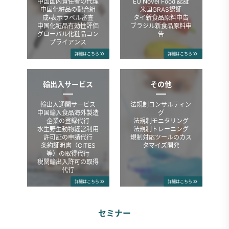
中国国内責任者の代理
EU Novel Food 認証
中国化粧品の配合組
米国GRAS認証
成・表示ラベル審査
タイ新食品原料申告
中国化粧品有効性評価
ブラジル新食品原料申
グローバル化粧品コン
告
プライアンス
詳細はこちら
詳細はこちら
輸出入サービス
その他
輸出入通関サービス
法規制コンサルティン
中国輸入食品海外製造
グ
企業の登録代行
法規制モニタリング
水生野生動物経営利用
法規制トレーニング
許可証の申請代行
規制対応ツールのカス
条約証明書（CITES
タマイズ開発
等）の取得代行
税関輸出入許可の取得
代行
詳細はこちら
詳細はこちら
セミナー