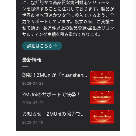
に、包括的かつ高品質な規制対応ソリューショ
ンを提供することに注力しております。製品が
世界市場へ迅速かつ安全に参入できるよう、全
力でサポートしています。設立以来、ご支援さ
せて頂き、数万件以上の製品登録・届出及びコン
サルティング実績を積み重ねております。
詳細はこちら
最新情報
朗報！ZMUniが「Yuansheng Chuanghe」の微生物新製品「リゾチーム」のCAS番号取得を支援
2026-07-29
ZMUniのサポートで快挙！タイのNabsolute社、ポリマー新原料の届出に成功
2026-07-29
お知らせ｜ZMUniの協力でVEMINSYNが植物カルス由来新原料届出申請が再び完了
2026-07-10