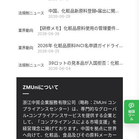
中国、化粧品新原料登録・届出に関する二つの新規定を公布――管理要件をさらに最適化
法規制ニュース
2026-06-29
【研修メモ】化粧品原料使用の管理要件：法規制根拠の遡及
業界動向
2026-06-26
2026年 化粧品原料INCI名申請ガイドライン
業界動向
2026-06-25
39ロットの見本品が入国拒否：化粧品サンプルのラベル表示問題とコンプライアンス管理への対応策は？
法規制ニュース
2026-06-04
ZMUniについて
浙江中貿企業服務有限公司（略称：ZMUni コン
プライアンスセンター）は、専門的なグローバ
相談
ル・コンプライアンスサービスを提供する企業と
ツー
ル
して、「コンプライアンスによる市場支援」を
経営理念に掲げております。中国を拠点に世界
へ向けて、化粧品、食品及びその原料メーカー