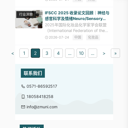
退运、罚款。为帮助大家规范通关、规
避风险，本文梳理木质包装出入境申报
IFSCC 2025 收录论文回顾｜神经与
行业洞察
核心法规要求。 依据海关总署相
感官科学及情绪Neuro/Sensory
Sciences/Emotions前沿
2025年国际化妆品化学家学会联盟
（International Federation of the
Societies of Cosmetic Chemists，简
2026-07-24
中国
化妆品
称IFSCC）第35届会议收录了围绕
<
1
2
3
4
...
10
...
>
»
联系我们
0571-86592517
18058418258
info@zmuni.com