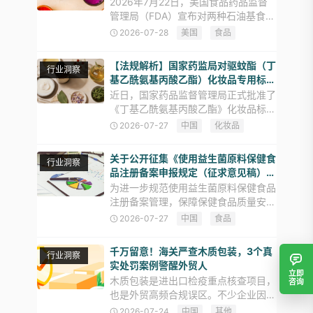
2026年7月22日，美国食品药品监督
管理局（FDA）宣布对两种石油基食品
色素采取不同阶段的监管行动，相关监
2026-07-28
美国
食品
管文件于7月23日在《联邦公报》刊
登： 其一，发布最终命令，撤销
【法规解析】国家药监局对驱蚊酯（丁
行业洞察
Orange B用于法兰克福
基乙酰氨基丙酸乙酯）化妆品专用标准
快速立项
近日，国家药品监督管理局正式批准了
《丁基乙酰氨基丙酸乙酯》化妆品标准
立项。丁基乙酰氨基丙酸乙酯（驱蚊
2026-07-27
中国
化妆品
酯）兼具化妆品原料、农药驱蚊活性成
分双重身份，市场频繁出现妆药品类混
关于公开征集《使用益生菌原料保健食
行业洞察
淆的合规乱象。此次专项标准的制定
品注册备案申报规定（征求意见稿）》
意见建议的公告
为进一步规范使用益生菌原料保健食品
注册备案管理，保障保健食品质量安
全，市场监管总局组织对《益生菌类保
2026-07-27
中国
食品
健食品申报与审评规定（试行）》进行
了修订，形成了《使用益生菌原料保健
千万留意！海关严查木质包装，3个真
行业洞察
食品注册备案申报规定（征求意见稿
实处罚案例警醒外贸人
立即
木质包装是进出口检疫重点核查项目，
咨询
也是外贸高频合规误区。不少企业因申
报不当、包装不合规，导致货物滞港、
2026-07-24
中国
其他