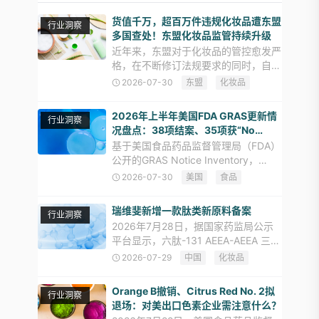
货值千万，超百万件违规化妆品遭东盟
行业洞察
多国查处！东盟化妆品监管持续升级
近年来，东盟对于化妆品的管控愈发严
格，在不断修订法规要求的同时，自年
初以来越南、马来西亚、印度尼西亚、
2026-07-30
东盟
化妆品
泰国等国家持续开展化妆品执法行动，
重点打击未经注册、非法进口及假冒化
2026年上半年美国FDA GRAS更新情
行业洞察
妆品产品，进一步体现东盟市场监
况盘点：38项结案、35项获“No
Questions”回复
基于美国食品药品监督管理局（FDA）
公开的GRAS Notice Inventory，
ZMUni中贸合规中心对2026年上半年
2026-07-30
美国
食品
美国GRAS通知进行梳理。统计以FDA
数据库中的“Date of clos
瑞维斐新增一款肽类新原料备案
行业洞察
2026年7月28日，据国家药监局公示
平台显示，六肽-131 AEEA-AEEA 三
肽-5完成化妆品新原料备案，进入公示
2026-07-29
中国
化妆品
阶段。 🔎原料信息 六肽-131 AEEA-
AEEA 三肽-5（备案号：国妆原备
Orange B撤销、Citrus Red No. 2拟
行业洞察
退场：对美出口色素企业需注意什么？