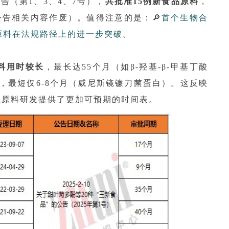
公告（第1、3、4、7号），
共批准15例新食品原料
，
公告相关内容作废）。值得注意的是：🔎
首个生物合
原料在法规路径上的进一步突破。
料用时较长
，最长达55个月（如β-羟基-β-甲基丁酸
，最短仅6-8个月（威尼斯镜镰刀菌蛋白）。这反映
业原料研发提供了更加可预期的时间表。