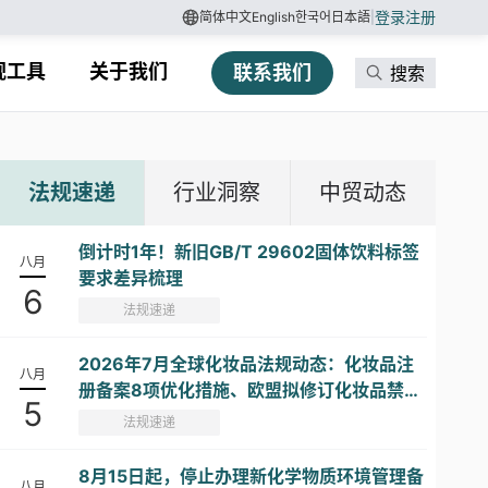
登录
注册
简体中文
English
한국어
日本語
|
规工具
关于我们
联系我们
搜索
法规速递
行业洞察
中贸动态
倒计时1年！新旧GB/T 29602固体饮料标签
八月
要求差异梳理
6
法规速递
2026年7月全球化妆品法规动态：化妆品注
八月
册备案8项优化措施、欧盟拟修订化妆品禁限
5
用物质清单...
法规速递
8月15日起，停止办理新化学物质环境管理备
八月