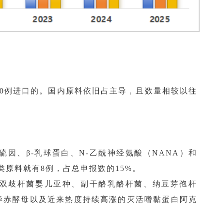
10例进口的。国内原料依旧占主导，且数量相较以往
角硫因、β-乳球蛋白、N-乙酰神经氨酸（NANA）和
类原料就有8例，占总申报数的15%。
双歧杆菌婴儿亚种、副干酪乳酪杆菌、纳豆芽孢杆
毕赤酵母以及近来热度持续高涨的灭活嗜黏蛋白阿克