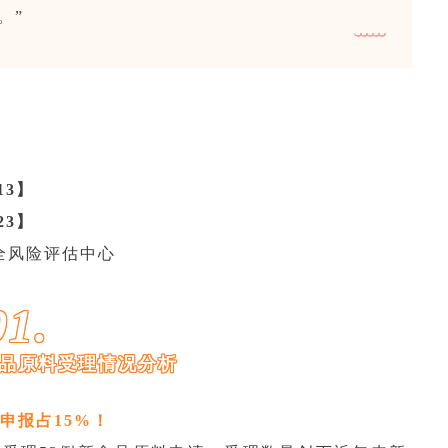
。”
13】
23】
全风险评估中心
01.
食品原料受理情况分析
申报占15%！