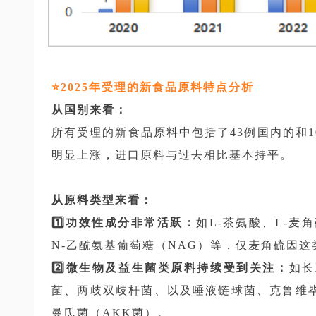
⭐️2025年受理的新食品原料特点分析
从国别来看：
所有受理的新食品原料中包括了43例国内的和
明显上涨，进口原料与过去相比基本持平。
从原料类型来看：
1️⃣功效性成分非常活跃：
如L-茶氨酸、L-麦
N-乙酰氨基葡萄糖（NAG）等，仅麦角硫因这
2️⃣微生物及益生菌类原料持续受到关注：
如长
菌、两歧双歧杆菌、以及唾液链球菌、克鲁维
曼氏菌（AKK菌）。