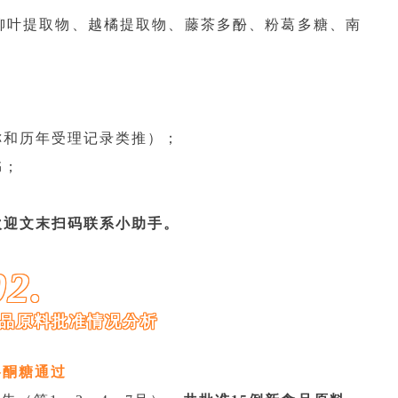
柳叶提取物、越橘提取物、藤茶多酚、粉葛多糖、南
称和历年受理记录类推）；
书；
欢迎文末扫码联系小助手。
02.
食品原料批准情况分析
洛酮糖通过