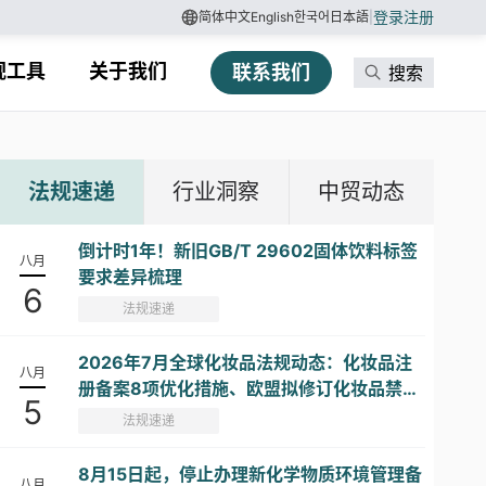
登录
注册
简体中文
English
한국어
日本語
|
规工具
关于我们
联系我们
搜索
法规速递
行业洞察
中贸动态
倒计时1年！新旧GB/T 29602固体饮料标签
八月
要求差异梳理
6
法规速递
2026年7月全球化妆品法规动态：化妆品注
八月
册备案8项优化措施、欧盟拟修订化妆品禁限
5
用物质清单...
法规速递
8月15日起，停止办理新化学物质环境管理备
八月