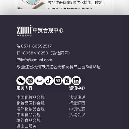
妆品注册备案8项优化措施、欧盟拟
修订化妆品禁限用物质清单...
中贸合规中心
0571-86592517
18058418258（微信同号）
info@zmuni.com
浙江省杭州市滨江区天和高科产业园5幢18层
服务内容
资讯中心
中国化妆品合规
法规速递
化妆品原料合规
行业洞察
境外化妆品合规
中贸动态
中国食品合规
活动会议
境外食品合规
进出口服务